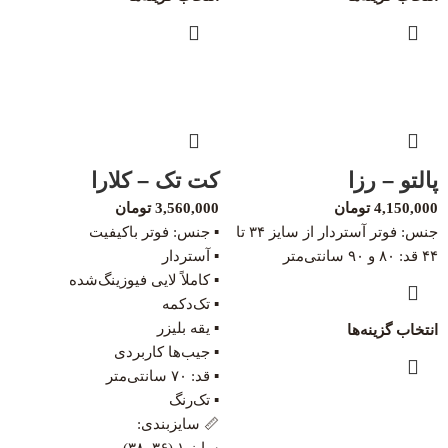
پالتو – رزا
کت تک – کلارا
4,150,000
تومان
3,560,000
تومان
جنس: فوتر آستردار از سایز ۳۴ تا
▪️ جنس: فوتر باکیفیت
۴۴ قد: ۸۰ و ۹۰ سانتی‌متر
▪️ آستردار
▪️ کاملاً لایی فیوزینگ‌شده
▪️ تک‌دکمه
▪️ یقه بلیزر
انتخاب گزینه‌ها
▪️ جیب‌ها کاربردی
▪️ قد: ۷۰ سانتی‌متر
▪️ تک‌رنگ
📏 سایزبندی:
سایز ۱ (۳۶–۳۸)