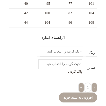
40
95
77
101
42
100
82
104
44
104
86
108
راهنمای اندازه
رنگ
سایز
پاک کردن
+
-
افزودن به سبد خرید