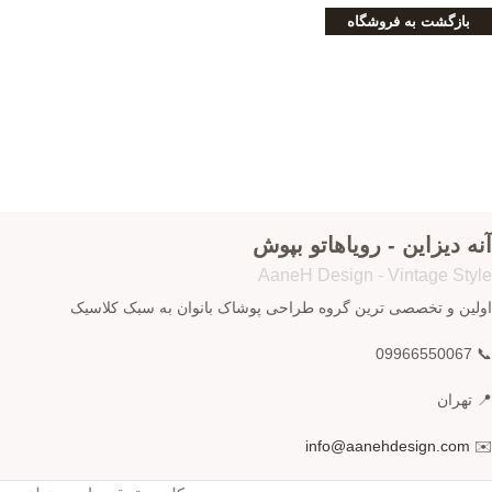
بازگشت به فروشگاه
آنه دیزاین - رویاهاتو بپوش
AaneH Design - Vintage Style
اولین و تخصصی ترین گروه طراحی پوشاک بانوان به سبک کلاسیک
📞 09966550067
📍 تهران
info@aanehdesign.com
✉️