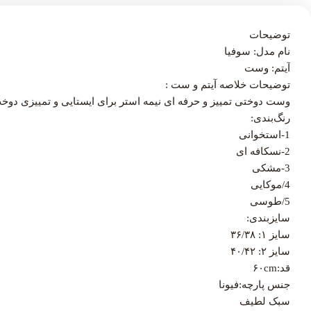
توضیحات
نام مدل: سوفیا
آیتم: وست
توضیحات خلاصه آیتم و ست :
وست دوختی تمییز و حرفه ای نیمه استر برای ایستایی و تمییزی دوخ
رنگ‌بندی:
1-استخوانی
2-نسکافه ای
3-مشکی
4/موکایی
5/طوسی
سایزبندی:
سایز ۱: ۳۶/۳۸
سایز ۲: ۴۰/۴۲
قد:۶۰cm
جنس پارچه:فیونا
سبک لطیف