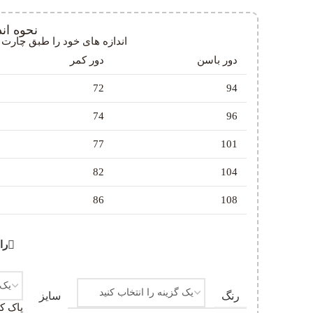
نحوه ان
اندازه های خود را طبق چارت پی
دور باسن
دور کمر
72
94
74
96
77
101
82
104
86
108
را
رنگ
سایز
پاک ک