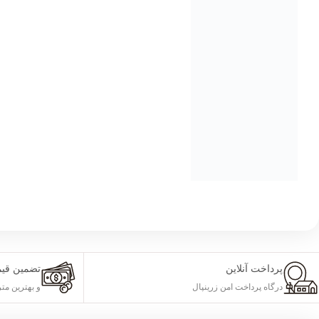
پرداخت آنلاین
تضمین قی
درگاه پرداخت امن زرینپال
و بهترین متر