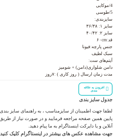
4/موکایی
5/طوسی
سایزبندی:
سایز ۱: ۳۶/۳۸
سایز ۲: ۴۰/۴۲
قد:۶۰cm
جنس پارچه:فیونا
سبک لطیف
آیتم‌های ست:
دامن شلواری(دامن) + شومیز
مدت زمان ارسال ( روز کاری ) :۷روز
افزودن به علاقه
مندی
جدول سایز بندی
لطفا جهت اطمینان از سایزمناسب ، به راهنمای سایز بندی 
پایین همین صفحه مراجعه فرمایید و در صورت نیاز از طری
آنلاین و یا دایرکت اینستاگرام به ما پیام دهید.
جهت مشاهده عکس های بیشتر در اینستاگرام کلیک کنید.