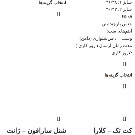
سایز ۱: ۳۶/۳۸
انتخاب گزینه‌ها
سایز ۲: ۴۰/۴۲
قد:۶۵
جنس پارچه:لینن
آیتم‌های ست:
وست + دامن‌شلواری (دامن)
مدت زمان ارسال ( روز کاری )
:۷روز کاری
انتخاب گزینه‌ها
کت تک – کلارا
شنل سارافون – ژانت