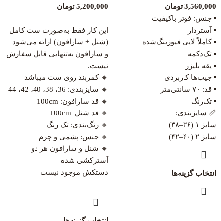
3,560,000
تومان
5,200,000
تومان
▪️ جنس: فوتر باکیفیت
▪️ آستردار
این کار فقط به‌صورت ست کامل
▪️ کاملاً لایی فیوزینگ‌شده
(شنل + سارافون) ارائه می‌شود
▪️ تک‌دکمه
و سارافون به‌تنهایی قابل سفارش
▪️ یقه بلیزر
نیست.
▪️ جیب‌ها کاربردی
🔸 کمربند روی ست میباشد
▪️ قد: ۷۰ سانتی‌متر
🔸 سایزبندی: 36، 38، 40، 42، 44
▪️ تک‌رنگ
🔸 قد سارافون: 100cm
📏 سایزبندی:
🔸 قد شنل: 100cm
سایز ۱ (۳۶–۳۸)
🔸 رنگ‌بندی: تک رنگ
سایز ۲ (۴۰–۴۲)
🔸 جنس: پشمی و چرم
🔸 شنل و سارافون هر دو
آسترکشی شده
دستکش موجود نیست
انتخاب گزینه‌ها
انتخاب گزینه‌ها