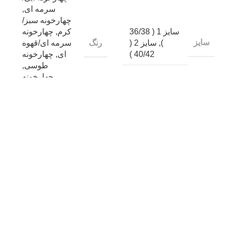
سرمه ای
,
چهارخونه سبز/
سایز 1 ( 36/38
کرم
,
چهارخونه
سایز
)
,
سایز 2 (
رنگ
سرمه ای/قهوه
40/42 )
ای
,
چهارخونه
طوسی
,
چهارخونه
نسکافه ای
تجربه های خرید
تجربه ای ثبت نشده
هنوز هیچ تجربه خریدی برای این محصول ثبت نشده است