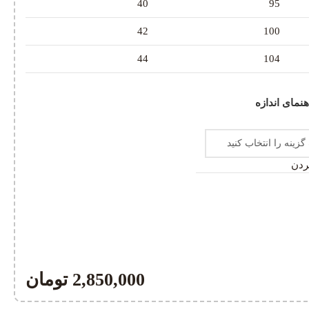
40
95
42
100
44
104
هنمای اندازه
ردن
2,850,000
تومان