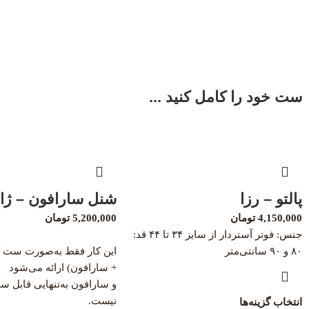
ست خود را کامل کنید ...
پالتو – رزا
شنل سارافون – ژا
4,150,000
تومان
5,200,000
تومان
جنس: فوتر آستردار از سایز ۳۴ تا ۴۴ قد:
۸۰ و ۹۰ سانتی‌متر
این کار فقط به‌صورت ست 
+ سارافون) ارائه می‌شود
و سارافون به‌تنهایی قابل 
نیست.
انتخاب گزینه‌ها