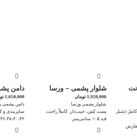
نت
شلوار پشمی – ورسا
دامن پشم
1,920,000
تومان
1,650,000
تو
شلوار پشمی ورسا
دامن پشمی و
کامل (شنل
پشت کِش، جیب‌دار، کاملاً راحت.
سایزبندی و ک
قـد ۱۰۵ سانتی‌متر
۳۶،۳۸،۴۰،۴۲
سفارش