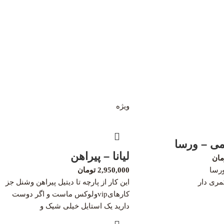
ویژه
ی – ورسا
لیانا – پیراهن
مان
رسا
2,950,000
تومان
مری دار
این کار از پارچه تا دیتیل پیراهن وشنل جز
کارهایvipولوکس ماست و اگر دوست
دارید یک استایل خیلی شیک و