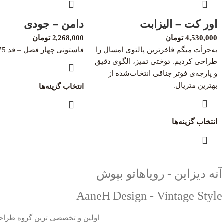
اور کت – الیزابت
دامن – جودی
4,530,000
تومان
2,268,000
تومان
به‌جرأت میگم فاخرترین پالتوی امسال را
فاستونی چهار فصل – قد 75 36 الی 44
طراحی کردیم. دوختی تمیز، الگوی دقیق
و پارچه‌ی فوتر جناقی انتخاب‌شده از
بهترین متریال.
انتخاب گزینه‌ها
انتخاب گزینه‌ها
آنه دیزاین - رویاهاتو بپوش
AaneH Design - Vintage Style
اولین و تخصصی ترین گروه طراح