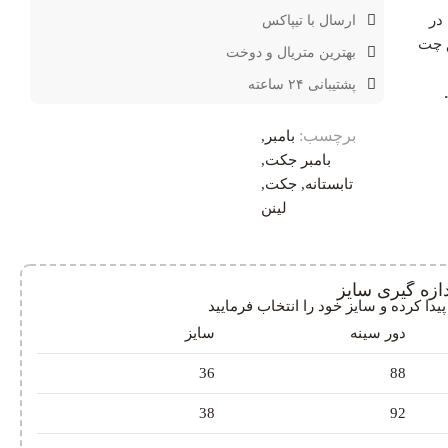
در
ارسال با تیپاکس
ق چت
بهترین متریال و دوخت
پشتیبانی ۲۴ ساعته
برچسب:
بامبر
,
بامبر جکت
,
تابستانه
,
جکت
,
لینن
دازه گیری سایز
دا کرده و سایز خود را انتخاب فرمایید
دور سینه
سایز
36
88
38
92