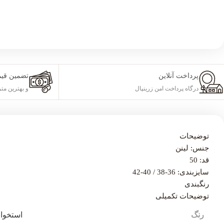
پرداخت آنلاین
تضمین قی
درگاه پرداخت امن زرینپال
و بهترین متر
توضیحات
جنس: لینن
قد: 50
سایزبندی: 36-38 / 40-42
رنگبندی
توضیحات تکمیلی
رنگ
استخوا