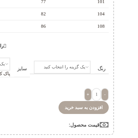
77
101
82
104
86
108
را
رنگ
سایز
پاک ک
+
-
افزودن به سبد خرید
قیمت محصول:​