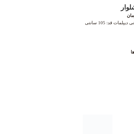
شلوار
مان
جنس: فاستونی دیپلمات قد: 105 سانتی
ا